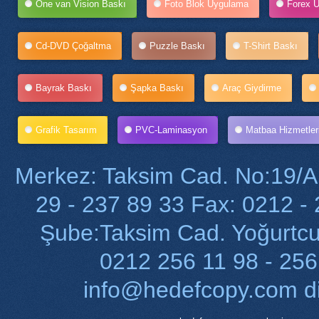
One van Vision Baskı
Foto Blok Uygulama
Forex 
Cd-DVD Çoğaltma
Puzzle Baskı
T-Shirt Baskı
Bayrak Baskı
Şapka Baskı
Araç Giydirme
Grafik Tasarım
PVC-Laminasyon
Matbaa Hizmetler
Merkez: Taksim Cad. No:19/A T
29 - 237 89 33 Fax: 0212 
Şube:Taksim Cad. Yoğurtcu 
0212 256 11 98 - 256
info@hedefcopy.com d