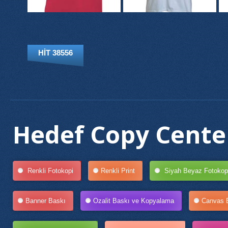
HIT 38556
Hedef Copy Center
Renkli Fotokopi
Renkli Print
Siyah Beyaz Fotokop
Banner Baskı
Ozalit Baskı ve Kopyalama
Canvas 